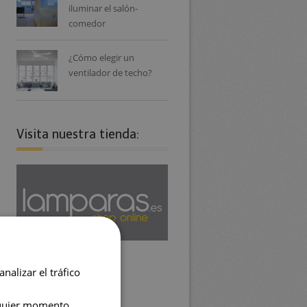
iluminar el salón-
comedor
¿Cómo elegir un
ventilador de techo?
Visita nuestra tienda:
nalizar el tráfico
lquier momento.