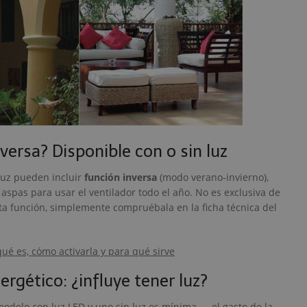
nversa? Disponible con o sin luz
luz pueden incluir
función inversa
(modo verano-invierno),
 aspas para usar el ventilador todo el año. No es exclusiva de
esta función, simplemente compruébala en la ficha técnica del
qué es, cómo activarla y para qué sirve
gético: ¿influye tener luz?
odelo con luz LED y uno sin luz es mínima — el gasto de la