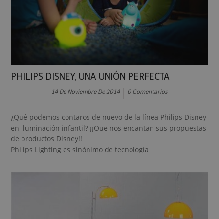
PHILIPS DISNEY, UNA UNIÓN PERFECTA
14 De Noviembre De 2014
0 Comentarios
¿Qué podemos contaros de nuevo de la línea Philips Disney
en iluminación infantil? ¡¡Que nos encantan sus propuestas
de productos Disney!!
Philips Lighting es sinónimo de tecnología