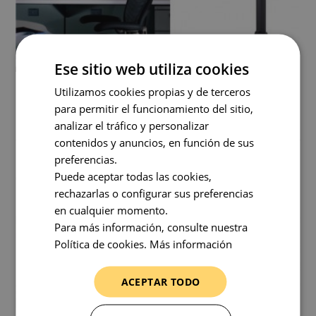
Ese sitio web utiliza cookies
FLEXO AUGUST LEC350 Y BUENAS PROPUESTAS
Utilizamos cookies propias y de terceros
DE LUZ DE ESTUDIO O TRABAJO.
para permitir el funcionamiento del sitio,
analizar el tráfico y personalizar
26 De Noviembre De 2015
0 Comentarios
contenidos y anuncios, en función de sus
preferencias.
El genial Flexo August LEC350 hoy nos sirve como una
Puede aceptar todas las cookies,
excusa perfecta para hablaros de los prácticos flexos Led.
rechazarlas o configurar sus preferencias
en cualquier momento.
Para más información, consulte nuestra
Política de cookies.
Más información
ACEPTAR TODO