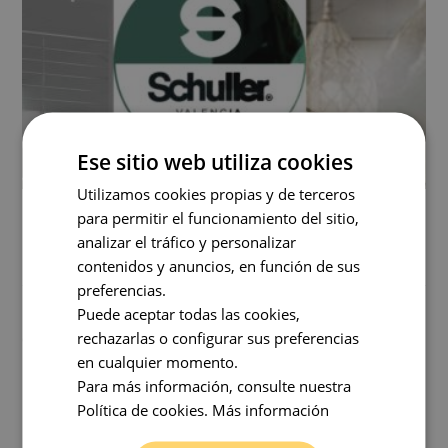
Ese sitio web utiliza cookies
Utilizamos cookies propias y de terceros
NUEVAS LÁMPARAS DE SCHULLER.
para permitir el funcionamiento del sitio,
DESCÚBRELAS EN ESTE POST.
analizar el tráfico y personalizar
contenidos y anuncios, en función de sus
10 De Enero De 2018
0 Comentarios
preferencias.
Puede aceptar todas las cookies,
Nuevas lámparas de Schuller. Sus nuevos diseños nos
rechazarlas o configurar sus preferencias
dejan una vez más con la boca abierta.
en cualquier momento.
Para más información, consulte nuestra
Política de cookies.
Más información