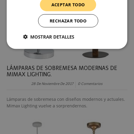
ACEPTAR TODO
RECHAZAR TODO
MOSTRAR DETALLES
LÁMPARAS DE SOBREMESA MODERNAS DE
MIMAX LIGHTING.
28 De Noviembre De 2017
0 Comentarios
Lámparas de sobremesa con diseños modernos y actuales.
Mimax Lighting vuelve a sorprendernos.