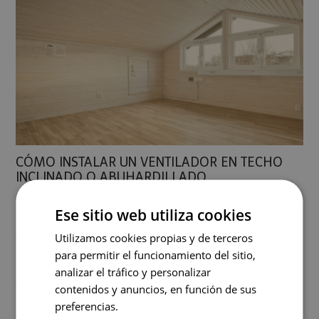
CÓMO INSTALAR UN VENTILADOR EN TECHO
INCLINADO O ABUHARDILLADO
7 De Junio De 2026
0 Comentarios
Ese sitio web utiliza cookies
Artículo publicado en mayo de 2025 por el equipo de
Utilizamos cookies propias y de terceros
Lamparas.es.
para permitir el funcionamiento del sitio,
analizar el tráfico y personalizar
Tienes un techo inclinado o abuhardillado y quieres
contenidos y anuncios, en función de sus
instalar un ventilador.
preferencias.