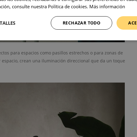
ión, consulte nuestra Política de cookies.
Más información
TALLES
RECHAZAR TODO
ACE
ectos para espacios como pasillos estrechos o para zonas de
r espacio, crean una iluminación direccional que da un toque