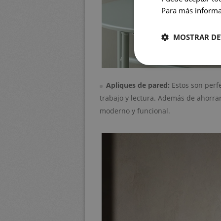
Para más informac
MOSTRAR DE
Apliques de pared
:
Estos son perf
trabajo y lectura. Además de ahorra
moderno y funcional.