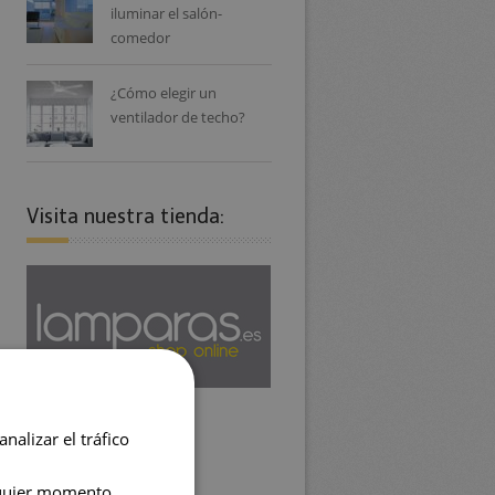
iluminar el salón-
comedor
¿Cómo elegir un
ventilador de techo?
Visita nuestra tienda:
nalizar el tráfico
lquier momento.