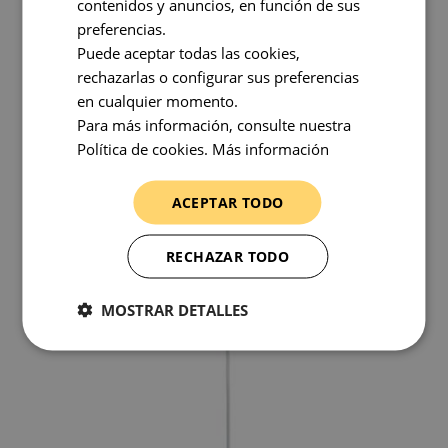
contenidos y anuncios, en función de sus
preferencias.
Lámpara colgante Cactus
Puede aceptar todas las cookies,
rechazarlas o configurar sus preferencias
El diseño es realmente original, con partes en forma
en cualquier momento.
puntiaguda que recuerdan a la forma de un cactus. No
Para más información, consulte nuestra
podríamos encuadrarla como una lámpara de estilo
Política de cookies.
Más información
infantil, ya que la ambigüedad del diseño provoca que
incluso podamos verla, como en el caso anterior, como una
lámpara para dormitorios originales y con estilo muy
ACEPTAR TODO
propio, perfectamente de una persona adulta.
RECHAZAR TODO
MOSTRAR DETALLES