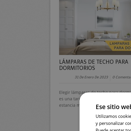
LÁMPARAS DE TECHO PARA
DORMITORIOS
31 De Enero De 2023
0 Comentar
Elegir lámparas de techo para dormi
es una tarea sencilla, después del sa
estancia más importante de tu hogar
Ese sitio we
Utilizamos cookies
y personalizar co
Puede aceptar tod