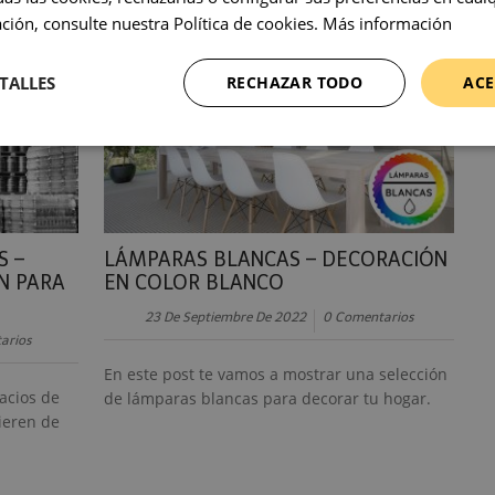
ión, consulte nuestra Política de cookies.
Más información
TALLES
RECHAZAR TODO
ACE
S –
LÁMPARAS BLANCAS – DECORACIÓN
N PARA
EN COLOR BLANCO
23 De Septiembre De 2022
0 Comentarios
arios
En este post te vamos a mostrar una selección
acios de
de lámparas blancas para decorar tu hogar.
ieren de