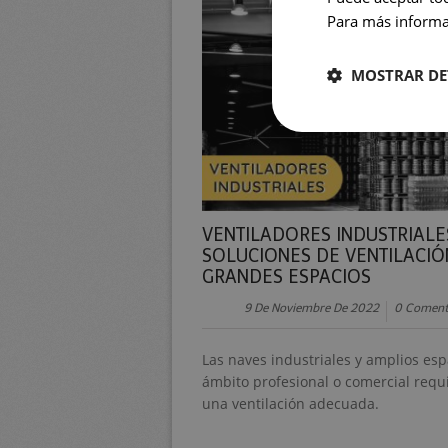
Para más informac
MOSTRAR DE
VENTILADORES INDUSTRIALE
SOLUCIONES DE VENTILACIÓ
GRANDES ESPACIOS
9 De Noviembre De 2022
0 Coment
Las naves industriales y amplios esp
ámbito profesional o comercial requ
una ventilación adecuada.