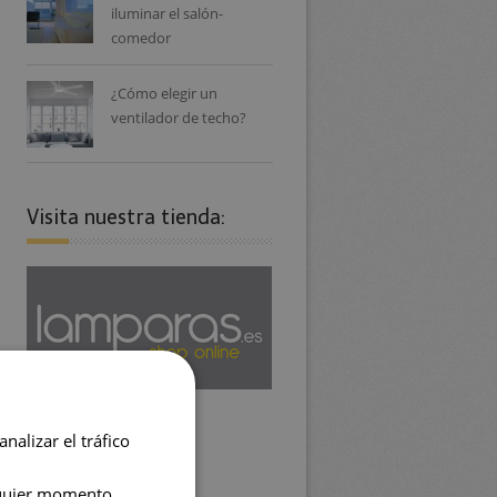
iluminar el salón-
comedor
¿Cómo elegir un
ventilador de techo?
Visita nuestra tienda:
nalizar el tráfico
lquier momento.