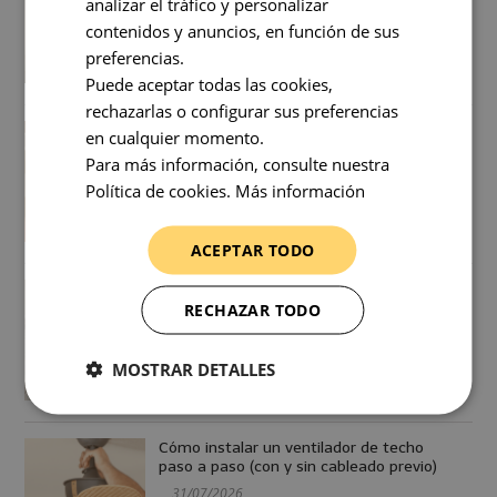
analizar el tráfico y personalizar
01/08/2026
contenidos y anuncios, en función de sus
preferencias.
Puede aceptar todas las cookies,
rechazarlas o configurar sus preferencias
Cuánto dura un ventilador de techo: vida
en cualquier momento.
útil y cuándo cambiarlo
Para más información, consulte nuestra
31/07/2026
Política de cookies.
Más información
ACEPTAR TODO
Como ahorrar usando el ventilador de
techo y el aire acondicionado
RECHAZAR TODO
31/07/2026
MOSTRAR DETALLES
Cómo instalar un ventilador de techo
paso a paso (con y sin cableado previo)
31/07/2026