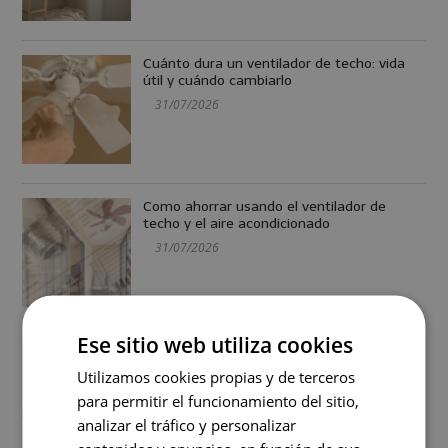
Cuánto dura un ventilador de techo: vida
útil y cuándo cambiarlo
31/07/2026
Como ahorrar usando el ventilador de
techo y el aire acondicionado
31/07/2026
Ese sitio web utiliza cookies
Cómo instalar un ventilador de techo
paso a paso (con y sin cableado previo)
Utilizamos cookies propias y de terceros
31/07/2026
para permitir el funcionamiento del sitio,
analizar el tráfico y personalizar