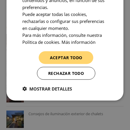
contenidos y anuncios, en función de sus
preferencias.
Puede aceptar todas las cookies,
+ Vistos
rechazarlas o configurar sus preferencias
en cualquier momento.
Para más información, consulte nuestra
Cómo calcular la luz para una habitación ¿Cuánta luz
Política de cookies.
Más información
necesito?
ACEPTAR TODO
Como cambiar un foco empotrable halógeno por led
RECHAZAR TODO
Consejos para elegir una lámpara de techo de
MOSTRAR DETALLES
dormitorio
Consejos de iluminación exterior de chalets