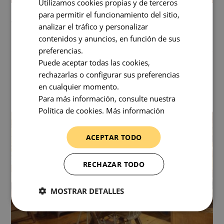
Utilizamos cookies propias y de terceros
para permitir el funcionamiento del sitio,
ILUMINACIÓN COMERCIAL, ¡MUESTRA LO QUE
VENDES!
analizar el tráfico y personalizar
contenidos y anuncios, en función de sus
12 De Diciembre De 2014
0 Comentarios
preferencias.
Puede aceptar todas las cookies,
La iluminación comercial es un elemento clave en la
rechazarlas o configurar sus preferencias
instalación de un punto de venta. Un cuidado diseño
en cualquier momento.
interior se puede ver menguado por una mala iluminación.
Para más información, consulte nuestra
Política de cookies.
Más información
ACEPTAR TODO
RECHAZAR TODO
MOSTRAR DETALLES