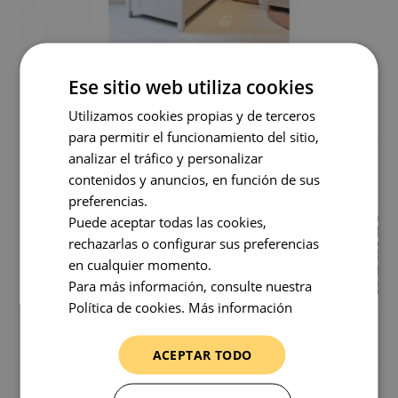
IDEAS DE LÁMPARAS PARA LA HABITACIÓN
Ese sitio web utiliza cookies
DEL BEBE
Utilizamos cookies propias y de terceros
2 De Diciembre De 2013
1 Comentario
para permitir el funcionamiento del sitio,
analizar el tráfico y personalizar
La llegada de un bebé es toda una alegría y en Lamparas.
contenidos y anuncios, en función de sus
preferencias.
Puede aceptar todas las cookies,
rechazarlas o configurar sus preferencias
en cualquier momento.
Para más información, consulte nuestra
Política de cookies.
Más información
ACEPTAR TODO