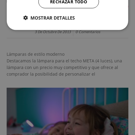
RECHAZAR TODO
MOSTRAR DETALLES
LAMPARAS MAS VENDIDAS EN LAMPARAS.ES
3 De Octubre De 2013
0 Comentarios
Lámparas de estilo moderno
Destacamos la lámpara para el techo META (4 luces), una
lámpara con un precio muy competitivo y que ofrece al
comprador la posibilidad de personalizar el