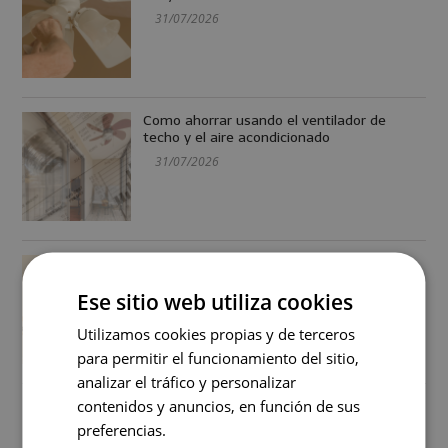
31/07/2026
Como ahorrar usando el ventilador de
techo y el aire acondicionado
31/07/2026
Cómo instalar un ventilador de techo
paso a paso (con y sin cableado previo)
Ese sitio web utiliza cookies
31/07/2026
Utilizamos cookies propias y de terceros
para permitir el funcionamiento del sitio,
analizar el tráfico y personalizar
contenidos y anuncios, en función de sus
preferencias.
+ Vistos