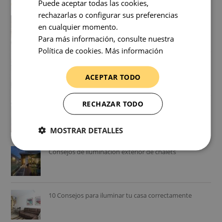
Puede aceptar todas las cookies,
rechazarlas o configurar sus preferencias
Cómo calcular la luz para una habitación ¿Cuánta luz
en cualquier momento.
necesito?
Para más información, consulte nuestra
Política de cookies.
Más información
Como cambiar un foco empotrable halógeno por led
ACEPTAR TODO
RECHAZAR TODO
Consejos para elegir una lámpara de techo de
dormitorio
MOSTRAR DETALLES
Consejos de iluminación exterior de chalets
10 Consejos para iluminar tu casa correctamente