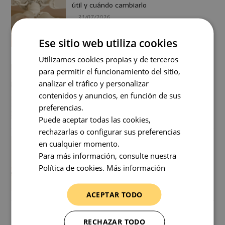
útil y cuándo cambiarlo
31/07/2026
Ese sitio web utiliza cookies
Utilizamos cookies propias y de terceros
Como ahorrar usando el ventilador de
para permitir el funcionamiento del sitio,
techo y el aire acondicionado
analizar el tráfico y personalizar
31/07/2026
contenidos y anuncios, en función de sus
preferencias.
Puede aceptar todas las cookies,
rechazarlas o configurar sus preferencias
Cómo instalar un ventilador de techo
en cualquier momento.
paso a paso (con y sin cableado previo)
Para más información, consulte nuestra
31/07/2026
Política de cookies.
Más información
ACEPTAR TODO
RECHAZAR TODO