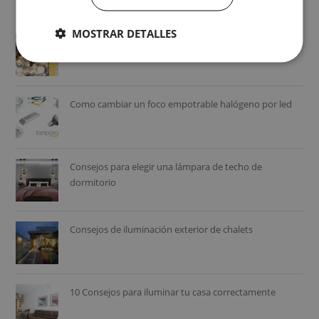
+ Vistos
MOSTRAR DETALLES
Cómo calcular la luz para una habitación ¿Cuánta luz
necesito?
Como cambiar un foco empotrable halógeno por led
Consejos para elegir una lámpara de techo de
dormitorio
Consejos de iluminación exterior de chalets
10 Consejos para iluminar tu casa correctamente